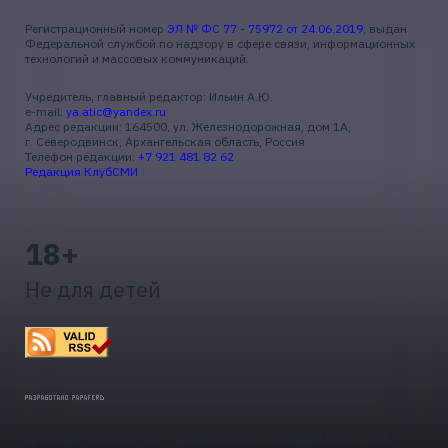
Регистрационный номер
ЭЛ № ФС 77 - 75972 от 24.06.2019
, выдан
Федеральной службой по надзору в сфере связи, информационных
технологий и массовых коммуникаций.
Учредитель, главный редактор: Ильин А.Ю.
e-mail:
ya.atic@yandex.ru
Адрес редакции: 164500, ул. Железнодорожная, дом 1А,
г. Северодвинск, Архангельская область, Россия
Телефон редакции:
+7 921 481 82 62
Редакция КлубСМИ
18+
Не для детей
© 2026 КлубСМИ — работаем с Людьми с 2009