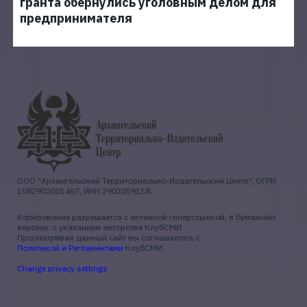
гранта обернулись уголовным делом для
предпринимателя
ООО "Архангельский Территориально-Издательский Центр", ОГРН
1082902001467, ИНН 2902059158.
Копирование разрешается с активной гиперссылкой, в бумажных
версиях: с указанием авторства КлубСМИ.
Просматривая данный сайт вы соглашаетесь с
Политикой и Регламентами
КлубСМИ.
Change privacy settings