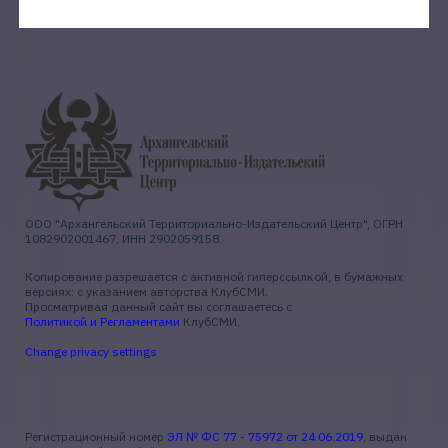
ООО "Архангельский Территориально-Издательский Центр", ОГРН
1082902001467, ИНН 2902059158.
Копирование разрешается с активной гиперссылкой, в бумажных
версиях: с указанием авторства КлубСМИ.
Просматривая данный сайт вы соглашаетесь с
Политикой и Регламентами
КлубСМИ.
Change privacy settings
Регистрационный номер
ЭЛ № ФС 77 - 75972 от 24.06.2019
, выдан