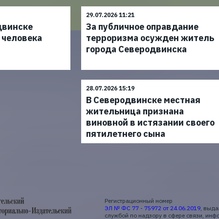
29.07.2026 11:21
двинске
За публичное оправдание
 человека
терроризма осужден житель
города Северодвинска
28.07.2026 15:19
В Северодвинске местная
жительница признана
виновной в истязании своего
пятилетнего сына
Регистрационный номер
ЭЛ № ФС 77 - 75972 от 24.06.2019
, выд
службой по надзору в сфере связи, ин