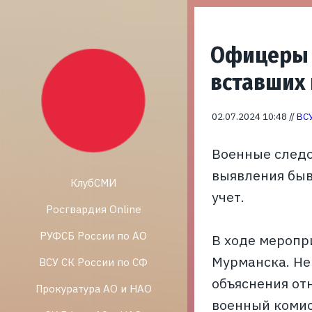
Офицеры 3
вставших 
02.07.2024 10:48 //
ВСУ
Военные следо
выявления быв
КлубСМИ
учет.
Росгвардия Online
РУФСБ России по АО
В ходе меропр
Мурманска. Не
ВСУ СК России по СФ
объяснения от
Прокуратура АО и НАО
военный комис