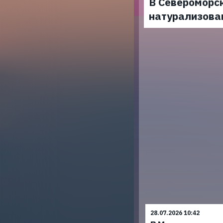
В Североморс
натурализова
28.07.2026 10:42