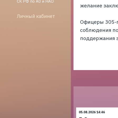
СК РФ по А0 и НАО
желание заклю
Личный кабинет
Офицеры 305-г
соблюдения по
поддержания з
05.08.2026 14:46