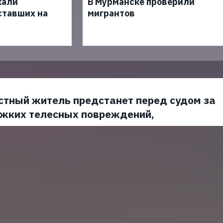
кали
В Мурманске проверили
ставших на
мигрантов
стный житель предстанет перед судом за
яжких телесных повреждений,