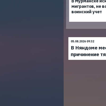
В Мурманске ис
мигрантов, не в
воинский учет
05.08.2026 09:32
В Няндоме ме
причинение т